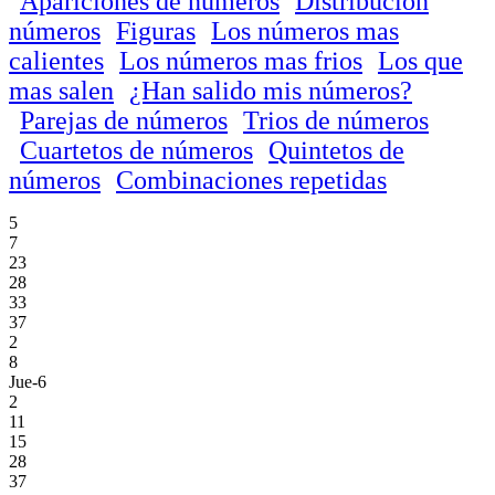
Apariciones de números
Distribución
números
Figuras
Los números mas
calientes
Los números mas frios
Los que
mas salen
¿Han salido mis números?
Parejas de números
Trios de números
Cuartetos de números
Quintetos de
números
Combinaciones repetidas
5
7
23
28
33
37
2
8
Jue-6
2
11
15
28
37