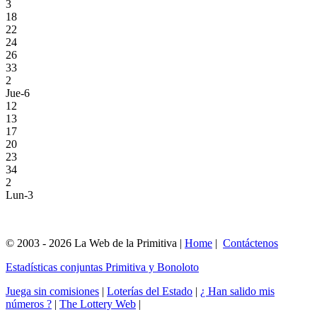
3
18
22
24
26
33
2
Jue-6
12
13
17
20
23
34
2
Lun-3
© 2003 - 2026 La Web de la Primitiva |
Home
|
Contáctenos
Estadísticas conjuntas Primitiva y Bonoloto
Juega sin comisiones
|
Loterías del Estado
|
¿ Han salido mis
números ?
|
The Lottery Web
|