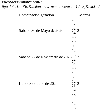
lawebdelaprimitiva.com/?
tipo_loteria=PRI&action=mis_numeros&arv=,12,48,&naci=2
Combinación ganadora
Aciertos
2
12
32
Sabado 30 de Mayo de 2026
2
34
48
49
9
12
15
Sabado 22 de Noviembre de 2025
2
22
34
48
4
5
12
Lunes 8 de Julio de 2024
2
21
39
48
7
12
15