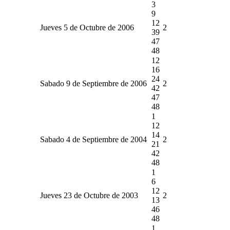
3
9
12
Jueves 5 de Octubre de 2006
2
39
47
48
12
16
24
Sabado 9 de Septiembre de 2006
2
42
47
48
1
12
14
Sabado 4 de Septiembre de 2004
2
21
42
48
1
6
12
Jueves 23 de Octubre de 2003
2
13
46
48
1