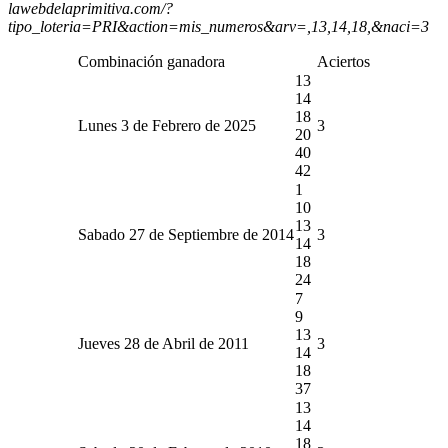
lawebdelaprimitiva.com/?
tipo_loteria=PRI&action=mis_numeros&arv=,13,14,18,&naci=3
Combinación ganadora
Aciertos
13
14
18
Lunes 3 de Febrero de 2025
3
20
40
42
1
10
13
Sabado 27 de Septiembre de 2014
3
14
18
24
7
9
13
Jueves 28 de Abril de 2011
3
14
18
37
13
14
18