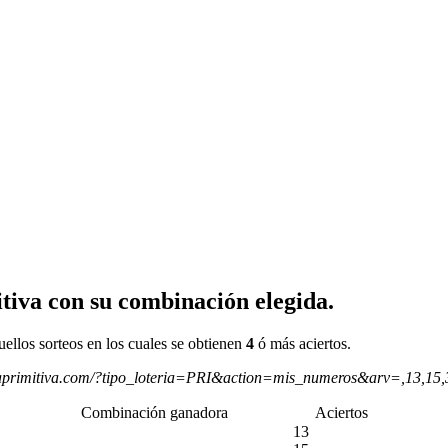
tiva con su combinación elegida.
uellos sorteos en los cuales se obtienen
4
ó más aciertos.
aprimitiva.com/?tipo_loteria=PRI&action=mis_numeros&arv=,13,15
Combinación ganadora
Aciertos
13