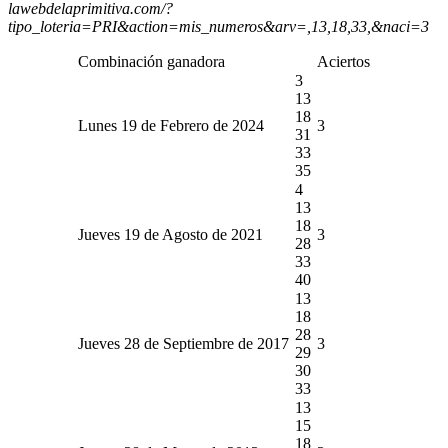
lawebdelaprimitiva.com/?
tipo_loteria=PRI&action=mis_numeros&arv=,13,18,33,&naci=3
Combinación ganadora
Aciertos
3
13
18
Lunes 19 de Febrero de 2024
3
31
33
35
4
13
18
Jueves 19 de Agosto de 2021
3
28
33
40
13
18
28
Jueves 28 de Septiembre de 2017
3
29
30
33
13
15
18