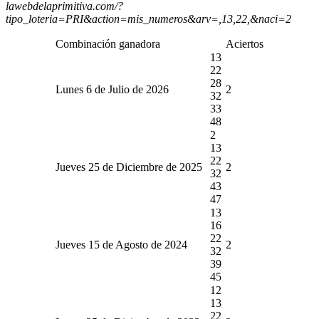
lawebdelaprimitiva.com/?
tipo_loteria=PRI&action=mis_numeros&arv=,13,22,&naci=2
Combinación ganadora
Aciertos
13
22
28
Lunes 6 de Julio de 2026
2
32
33
48
2
13
22
Jueves 25 de Diciembre de 2025
2
32
43
47
13
16
22
Jueves 15 de Agosto de 2024
2
32
39
45
12
13
22