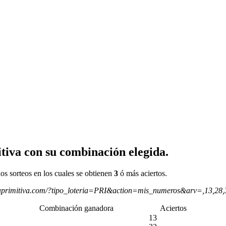
tiva con su combinación elegida.
os sorteos en los cuales se obtienen
3
ó más aciertos.
aprimitiva.com/?tipo_loteria=PRI&action=mis_numeros&arv=,13,28
Combinación ganadora
Aciertos
13