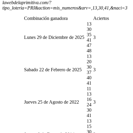
lawebdelaprimitiva.com/?
tipo_loteria=PRI&action=mis_numeros&arv=,13,30,41,&naci=3
Combinación ganadora
Aciertos
13
30
35
Lunes 29 de Diciembre de 2025
3
41
47
48
13
20
30
Sabado 22 de Febrero de 2025
3
37
40
41
11
13
16
Jueves 25 de Agosto de 2022
3
24
30
41
13
15
30