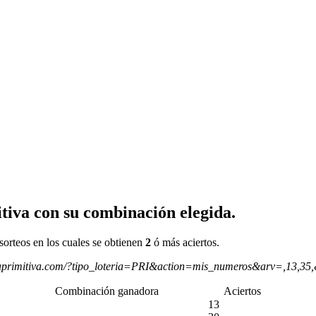
tiva con su combinación elegida.
sorteos en los cuales se obtienen
2
ó más aciertos.
aprimitiva.com/?tipo_loteria=PRI&action=mis_numeros&arv=,13,35
Combinación ganadora
Aciertos
13