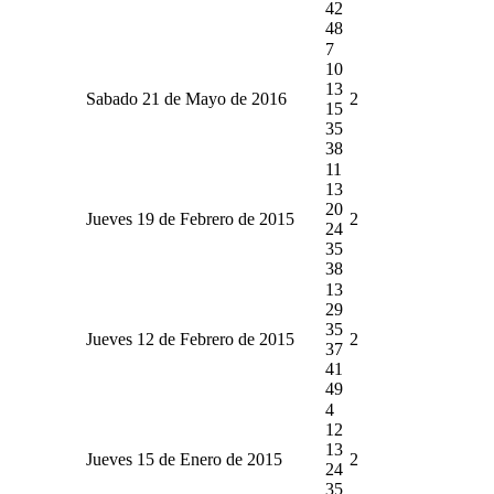
42
48
7
10
13
Sabado 21 de Mayo de 2016
2
15
35
38
11
13
20
Jueves 19 de Febrero de 2015
2
24
35
38
13
29
35
Jueves 12 de Febrero de 2015
2
37
41
49
4
12
13
Jueves 15 de Enero de 2015
2
24
35