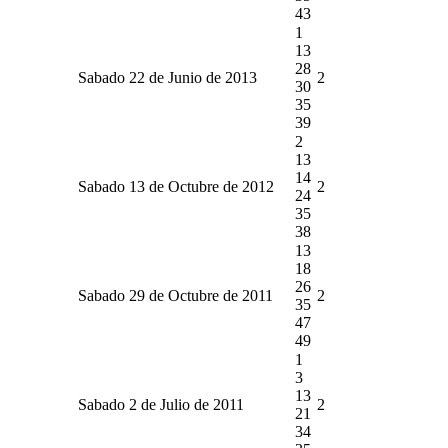
43
1
13
28
Sabado 22 de Junio de 2013
2
30
35
39
2
13
14
Sabado 13 de Octubre de 2012
2
24
35
38
13
18
26
Sabado 29 de Octubre de 2011
2
35
47
49
1
3
13
Sabado 2 de Julio de 2011
2
21
34