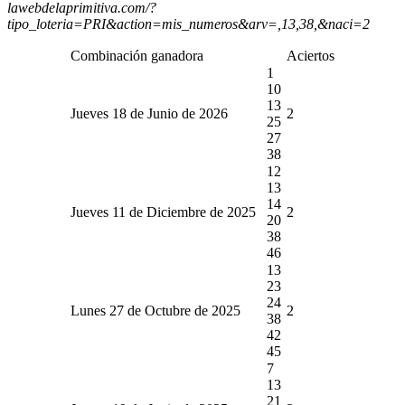
lawebdelaprimitiva.com/?
tipo_loteria=PRI&action=mis_numeros&arv=,13,38,&naci=2
Combinación ganadora
Aciertos
1
10
13
Jueves 18 de Junio de 2026
2
25
27
38
12
13
14
Jueves 11 de Diciembre de 2025
2
20
38
46
13
23
24
Lunes 27 de Octubre de 2025
2
38
42
45
7
13
21