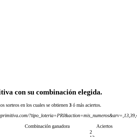
tiva con su combinación elegida.
os sorteos en los cuales se obtienen
3
ó más aciertos.
aprimitiva.com/?tipo_loteria=PRI&action=mis_numeros&arv=,13,39
Combinación ganadora
Aciertos
2