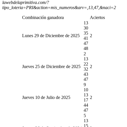
lawebdelaprimitiva.com/?
tipo_loteria=PRI&action=mis_numeros&arv=,13,47,&naci=2
Combinación ganadora
Aciertos
13
30
35
Lunes 29 de Diciembre de 2025
2
41
47
48
2
13
22
Jueves 25 de Diciembre de 2025
2
32
43
47
9
10
13
Jueves 10 de Julio de 2025
2
17
44
47
5
13
15