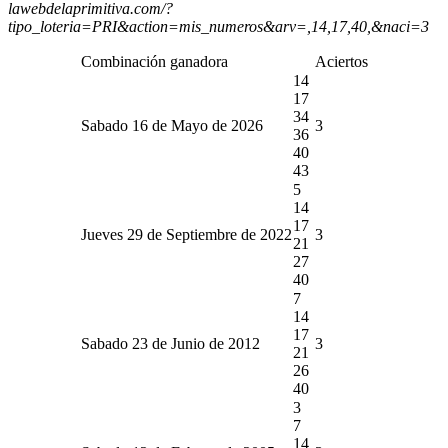
lawebdelaprimitiva.com/?
tipo_loteria=PRI&action=mis_numeros&arv=,14,17,40,&naci=3
Combinación ganadora
Aciertos
14
17
34
Sabado 16 de Mayo de 2026
3
36
40
43
5
14
17
Jueves 29 de Septiembre de 2022
3
21
27
40
7
14
17
Sabado 23 de Junio de 2012
3
21
26
40
3
7
14