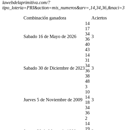
lawebdelaprimitiva.com/?
tipo_loteria=PRI&action=mis_numeros&arv=,14,34,36,&naci=3
Combinación ganadora
Aciertos
14
17
34
Sabado 16 de Mayo de 2026
3
36
40
43
14
31
34
Sabado 30 de Diciembre de 2023
3
36
38
48
3
10
14
Jueves 5 de Noviembre de 2009
3
18
34
36
2
14
19