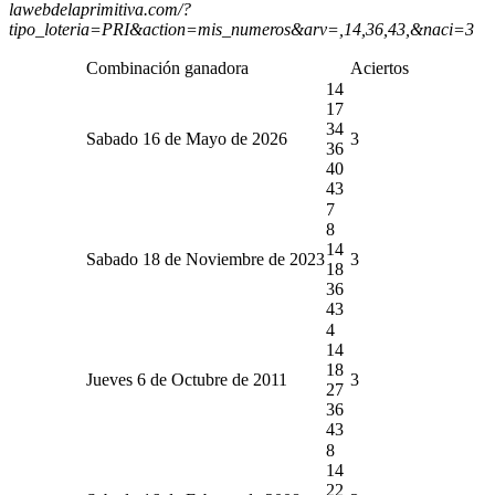
lawebdelaprimitiva.com/?
tipo_loteria=PRI&action=mis_numeros&arv=,14,36,43,&naci=3
Combinación ganadora
Aciertos
14
17
34
Sabado 16 de Mayo de 2026
3
36
40
43
7
8
14
Sabado 18 de Noviembre de 2023
3
18
36
43
4
14
18
Jueves 6 de Octubre de 2011
3
27
36
43
8
14
22