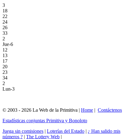
3
18
22
24
26
33
2
Jue-6
12
13
17
20
23
34
2
Lun-3
© 2003 - 2026 La Web de la Primitiva |
Home
|
Contáctenos
Estadísticas conjuntas Primitiva y Bonoloto
Juega sin comisiones
|
Loterías del Estado
|
¿ Han salido mis
números ?
|
The Lottery Web
|