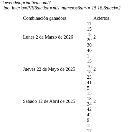
lawebdelaprimitiva.com/?
tipo_loteria=PRI&action=mis_numeros&arv=,15,18,&naci=2
Combinación ganadora
Aciertos
11
15
18
Lunes 2 de Marzo de 2026
2
20
30
46
1
15
16
Jueves 22 de Mayo de 2025
2
18
23
41
5
15
18
Sabado 12 de Abril de 2025
2
24
42
45
9
15
17