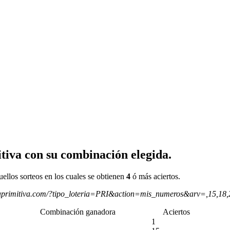
tiva con su combinación elegida.
uellos sorteos en los cuales se obtienen
4
ó más aciertos.
aprimitiva.com/?tipo_loteria=PRI&action=mis_numeros&arv=,15,18
Combinación ganadora
Aciertos
1