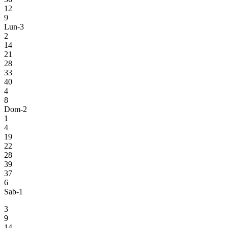
12
9
Lun-3
2
14
21
28
33
40
4
8
Dom-2
1
4
19
22
28
39
37
6
Sab-1
3
9
14