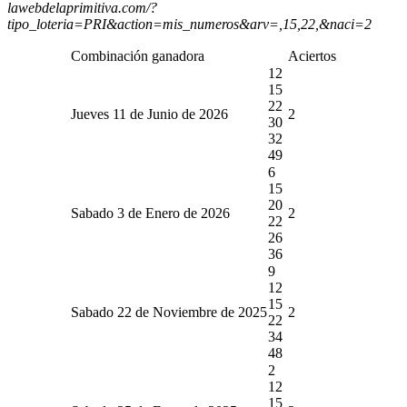
lawebdelaprimitiva.com/?
tipo_loteria=PRI&action=mis_numeros&arv=,15,22,&naci=2
Combinación ganadora
Aciertos
12
15
22
Jueves 11 de Junio de 2026
2
30
32
49
6
15
20
Sabado 3 de Enero de 2026
2
22
26
36
9
12
15
Sabado 22 de Noviembre de 2025
2
22
34
48
2
12
15