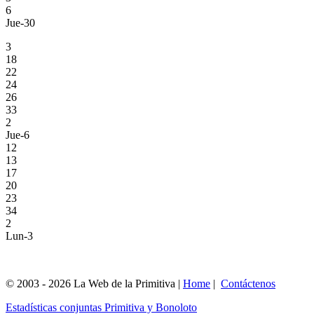
6
Jue-30
3
18
22
24
26
33
2
Jue-6
12
13
17
20
23
34
2
Lun-3
© 2003 - 2026 La Web de la Primitiva |
Home
|
Contáctenos
Estadísticas conjuntas Primitiva y Bonoloto