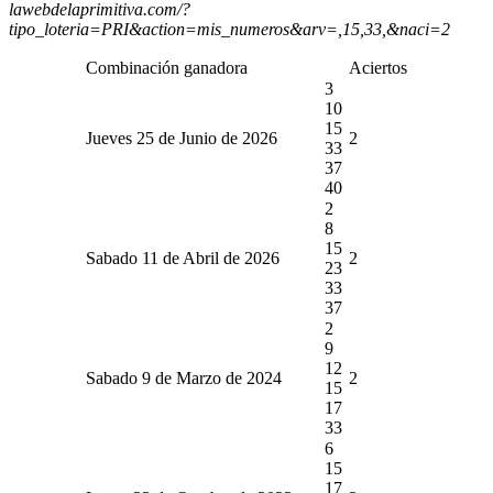
lawebdelaprimitiva.com/?
tipo_loteria=PRI&action=mis_numeros&arv=,15,33,&naci=2
Combinación ganadora
Aciertos
3
10
15
Jueves 25 de Junio de 2026
2
33
37
40
2
8
15
Sabado 11 de Abril de 2026
2
23
33
37
2
9
12
Sabado 9 de Marzo de 2024
2
15
17
33
6
15
17