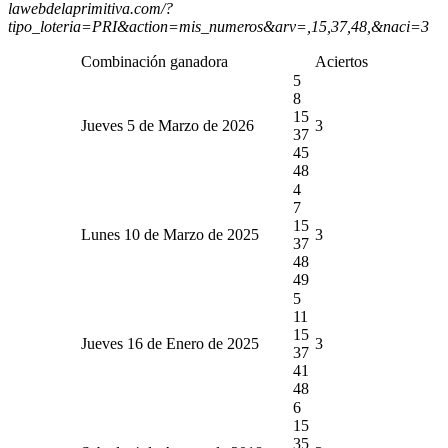
lawebdelaprimitiva.com/?
tipo_loteria=PRI&action=mis_numeros&arv=,15,37,48,&naci=3
Combinación ganadora
Aciertos
5
8
15
Jueves 5 de Marzo de 2026
3
37
45
48
4
7
15
Lunes 10 de Marzo de 2025
3
37
48
49
5
11
15
Jueves 16 de Enero de 2025
3
37
41
48
6
15
35