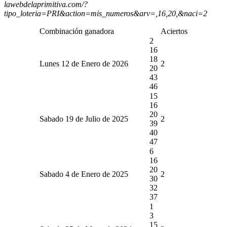
lawebdelaprimitiva.com/?
tipo_loteria=PRI&action=mis_numeros&arv=,16,20,&naci=2
Combinación ganadora
Aciertos
2
16
18
Lunes 12 de Enero de 2026
2
20
43
46
15
16
20
Sabado 19 de Julio de 2025
2
39
40
47
6
16
20
Sabado 4 de Enero de 2025
2
30
32
37
1
3
15