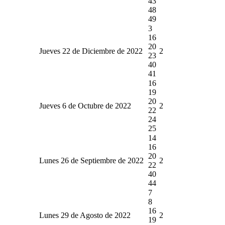
43
48
49
3
16
20
Jueves 22 de Diciembre de 2022
2
23
40
41
16
19
20
Jueves 6 de Octubre de 2022
2
22
24
25
14
16
20
Lunes 26 de Septiembre de 2022
2
22
40
44
7
8
16
Lunes 29 de Agosto de 2022
2
19