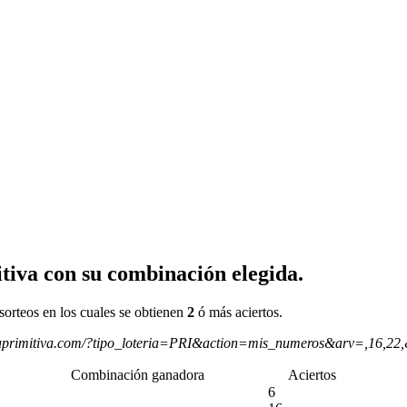
tiva con su combinación elegida.
sorteos en los cuales se obtienen
2
ó más aciertos.
aprimitiva.com/?tipo_loteria=PRI&action=mis_numeros&arv=,16,22
Combinación ganadora
Aciertos
6