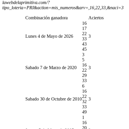
lawebdelaprimitiva.com/?
tipo_loteria=PRI&action=mis_numeros&arv=,16,22,33,&naci=3
Combinación ganadora
Aciertos
16
17
22
Lunes 4 de Mayo de 2026
3
33
43
45
3
5
16
Sabado 7 de Marzo de 2020
3
22
29
33
6
16
22
Sabado 30 de Octubre de 2010
3
32
33
49
1
16
20