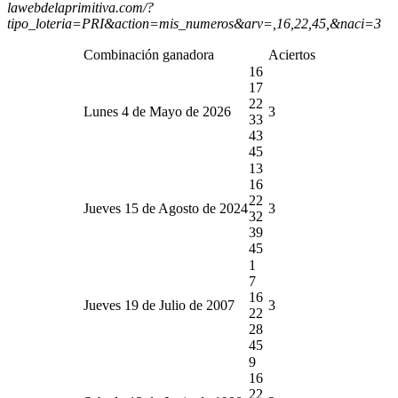
lawebdelaprimitiva.com/?
tipo_loteria=PRI&action=mis_numeros&arv=,16,22,45,&naci=3
Combinación ganadora
Aciertos
16
17
22
Lunes 4 de Mayo de 2026
3
33
43
45
13
16
22
Jueves 15 de Agosto de 2024
3
32
39
45
1
7
16
Jueves 19 de Julio de 2007
3
22
28
45
9
16
22