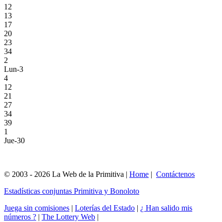
12
13
17
20
23
34
2
Lun-3
4
12
21
27
34
39
1
Jue-30
© 2003 - 2026 La Web de la Primitiva |
Home
|
Contáctenos
Estadísticas conjuntas Primitiva y Bonoloto
Juega sin comisiones
|
Loterías del Estado
|
¿ Han salido mis
números ?
|
The Lottery Web
|