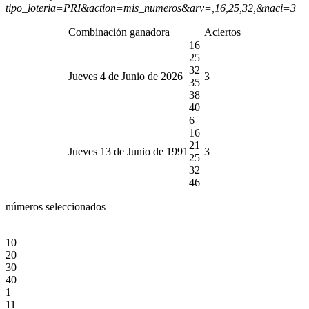
tipo_loteria=PRI&action=mis_numeros&arv=,16,25,32,&naci=3
Combinación ganadora
Aciertos
16
25
32
Jueves 4 de Junio de 2026
3
35
38
40
6
16
21
Jueves 13 de Junio de 1991
3
25
32
46
números seleccionados
10
20
30
40
1
11