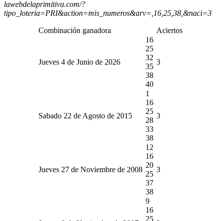
lawebdelaprimitiva.com/?
tipo_loteria=PRI&action=mis_numeros&arv=,16,25,38,&naci=3
Combinación ganadora
Aciertos
16
25
32
Jueves 4 de Junio de 2026
3
35
38
40
1
16
25
Sabado 22 de Agosto de 2015
3
28
33
38
12
16
20
Jueves 27 de Noviembre de 2008
3
25
37
38
9
16
25