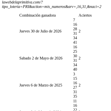
lawebdelaprimitiva.com/?
tipo_loteria=PRI&action=mis_numeros&arv=,16,31,&naci=2
Combinación ganadora
Aciertos
7
16
28
Jueves 30 de Julio de 2026
2
31
34
41
16
25
30
Sabado 2 de Mayo de 2026
2
31
34
40
3
15
16
Jueves 6 de Marzo de 2025
2
27
31
35
11
16
22