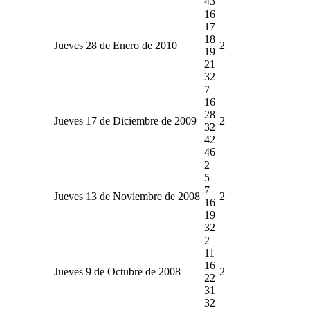
43
16
17
18
Jueves 28 de Enero de 2010
2
19
21
32
7
16
28
Jueves 17 de Diciembre de 2009
2
32
42
46
2
5
7
Jueves 13 de Noviembre de 2008
2
16
19
32
2
11
16
Jueves 9 de Octubre de 2008
2
22
31
32