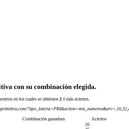
tiva con su combinación elegida.
sorteos en los cuales se obtienen
2
ó más aciertos.
aprimitiva.com/?tipo_loteria=PRI&action=mis_numeros&arv=,16,32
Combinación ganadora
Aciertos
16