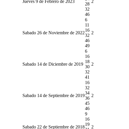
Jueves 9 de Febrero de 2023
2
28
32
46
6
11
16
Sabado 26 de Noviembre de 2022
2
32
46
49
6
16
18
Sabado 14 de Diciembre de 2019
2
30
32
41
16
32
34
Sabado 14 de Septiembre de 2019
2
36
45
46
9
16
19
Sabado 22 de Septiembre de 2018
2