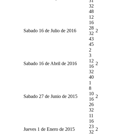
31
32
48
12
16
28
Sabado 16 de Julio de 2016
2
32
43
45
2
3
12
Sabado 16 de Abril de 2016
2
16
32
40
1
8
10
Sabado 27 de Junio de 2015
2
16
26
32
11
16
23
Jueves 1 de Enero de 2015
2
32