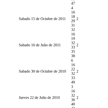
47
4
16
18
Sabado 15 de Octubre de 2011
2
29
31
32
16
19
32
Sabado 16 de Julio de 2011
2
33
35
38
6
16
22
Sabado 30 de Octubre de 2010
2
32
33
49
3
16
32
Jueves 22 de Julio de 2010
2
36
40