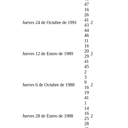
47
16
26
41
Jueves 24 de Octubre de 1991
2
43
44
46
11
16
20
Jueves 12 de Enero de 1989
2
29
41
45
2
3
9
Jueves 6 de Octubre de 1988
2
16
19
41
1
14
16
Jueves 28 de Enero de 1988
2
25
28