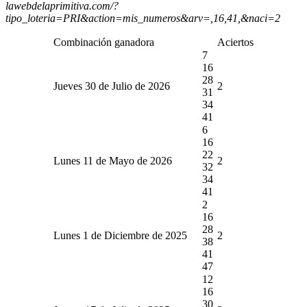
lawebdelaprimitiva.com/?
tipo_loteria=PRI&action=mis_numeros&arv=,16,41,&naci=2
Combinación ganadora
Aciertos
7
16
28
Jueves 30 de Julio de 2026
2
31
34
41
6
16
22
Lunes 11 de Mayo de 2026
2
32
34
41
2
16
28
Lunes 1 de Diciembre de 2025
2
38
41
47
12
16
30