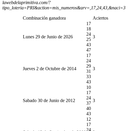
lawebdelaprimitiva.com/?
tipo_loteria=PRI&action=mis_numeros&arv=,17,24,43,&naci=3
Combinación ganadora
Aciertos
17
18
24
Lunes 29 de Junio de 2026
3
25
43
47
17
24
29
Jueves 2 de Octubre de 2014
3
31
33
43
10
17
24
Sabado 30 de Junio de 2012
3
37
40
43
12
17
24