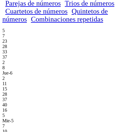
Parejas de números
Trios de números
Cuartetos de números
Quintetos de
números
Combinaciones repetidas
5
7
23
28
33
37
2
8
Jue-6
2
11
15
28
37
40
16
5
Mie-5
7
10