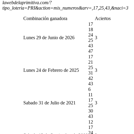
lawebdelaprimitiva.com/?
tipo_loteria=PRI&action=mis_numeros&arv=,17,25,43,&naci=3
Combinación ganadora
Aciertos
17
18
24
Lunes 29 de Junio de 2026
3
25
43
47
17
21
25
Lunes 24 de Febrero de 2025
3
31
42
43
6
11
17
Sabado 31 de Julio de 2021
3
25
30
43
12
17
24