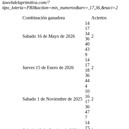
lawebdelaprimitiva.com/?
tipo_loteria=PRI&action=mis_numeros&arv=,17,36,&naci=2
Combinación ganadora
Aciertos
14
17
34
Sabado 16 de Mayo de 2026
2
36
40
43
9
14
17
Jueves 15 de Enero de 2026
2
18
36
44
4
10
16
Sabado 1 de Noviembre de 2025
2
17
36
47
7
14
15