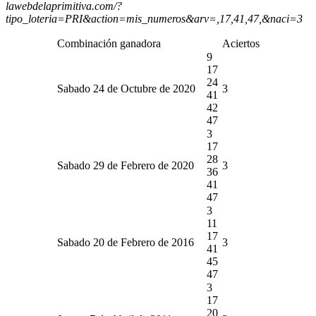
lawebdelaprimitiva.com/?
tipo_loteria=PRI&action=mis_numeros&arv=,17,41,47,&naci=3
Combinación ganadora
Aciertos
9
17
24
Sabado 24 de Octubre de 2020
3
41
42
47
3
17
28
Sabado 29 de Febrero de 2020
3
36
41
47
3
11
17
Sabado 20 de Febrero de 2016
3
41
45
47
3
17
20