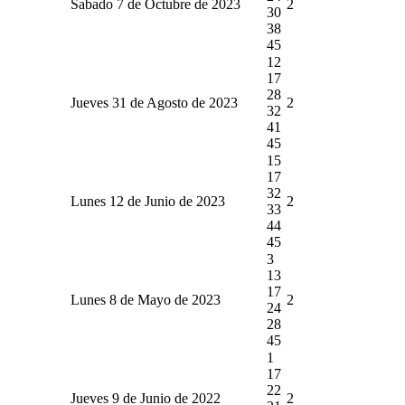
Sabado 7 de Octubre de 2023
2
30
38
45
12
17
28
Jueves 31 de Agosto de 2023
2
32
41
45
15
17
32
Lunes 12 de Junio de 2023
2
33
44
45
3
13
17
Lunes 8 de Mayo de 2023
2
24
28
45
1
17
22
Jueves 9 de Junio de 2022
2