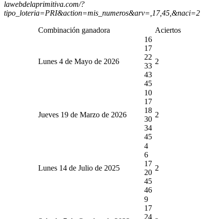
lawebdelaprimitiva.com/?
tipo_loteria=PRI&action=mis_numeros&arv=,17,45,&naci=2
Combinación ganadora
Aciertos
16
17
22
Lunes 4 de Mayo de 2026
2
33
43
45
10
17
18
Jueves 19 de Marzo de 2026
2
30
34
45
4
6
17
Lunes 14 de Julio de 2025
2
20
45
46
9
17
24