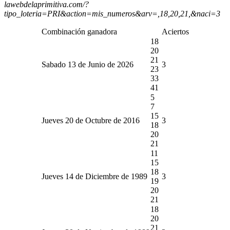
lawebdelaprimitiva.com/?
tipo_loteria=PRI&action=mis_numeros&arv=,18,20,21,&naci=3
Combinación ganadora
Aciertos
18
20
21
Sabado 13 de Junio de 2026
3
23
33
41
5
7
15
Jueves 20 de Octubre de 2016
3
18
20
21
11
15
18
Jueves 14 de Diciembre de 1989
3
19
20
21
18
20
21