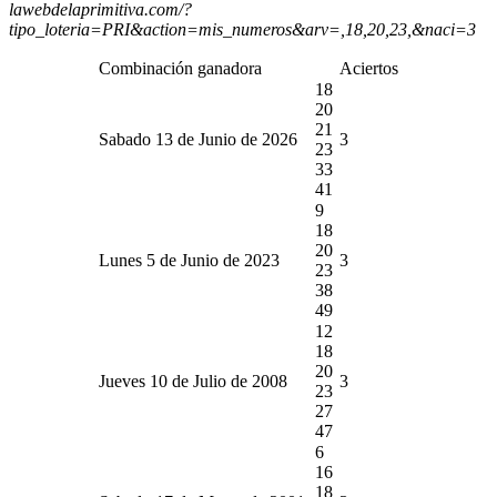
lawebdelaprimitiva.com/?
tipo_loteria=PRI&action=mis_numeros&arv=,18,20,23,&naci=3
Combinación ganadora
Aciertos
18
20
21
Sabado 13 de Junio de 2026
3
23
33
41
9
18
20
Lunes 5 de Junio de 2023
3
23
38
49
12
18
20
Jueves 10 de Julio de 2008
3
23
27
47
6
16
18