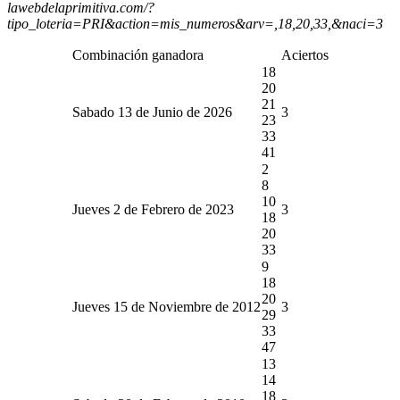
lawebdelaprimitiva.com/?
tipo_loteria=PRI&action=mis_numeros&arv=,18,20,33,&naci=3
Combinación ganadora
Aciertos
18
20
21
Sabado 13 de Junio de 2026
3
23
33
41
2
8
10
Jueves 2 de Febrero de 2023
3
18
20
33
9
18
20
Jueves 15 de Noviembre de 2012
3
29
33
47
13
14
18