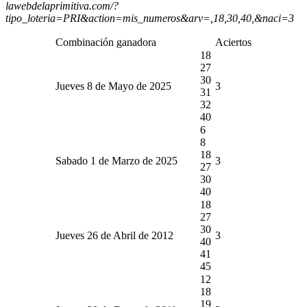
lawebdelaprimitiva.com/?
tipo_loteria=PRI&action=mis_numeros&arv=,18,30,40,&naci=3
Combinación ganadora
Aciertos
18
27
30
Jueves 8 de Mayo de 2025
3
31
32
40
6
8
18
Sabado 1 de Marzo de 2025
3
27
30
40
18
27
30
Jueves 26 de Abril de 2012
3
40
41
45
12
18
19