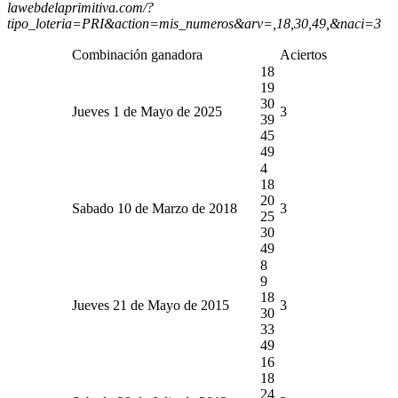
lawebdelaprimitiva.com/?
tipo_loteria=PRI&action=mis_numeros&arv=,18,30,49,&naci=3
Combinación ganadora
Aciertos
18
19
30
Jueves 1 de Mayo de 2025
3
39
45
49
4
18
20
Sabado 10 de Marzo de 2018
3
25
30
49
8
9
18
Jueves 21 de Mayo de 2015
3
30
33
49
16
18
24