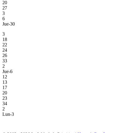
20
27
3
6
Jue-30
3
18
22
24
26
33
2
Jue-6
12
13
17
20
23
34
2
Lun-3