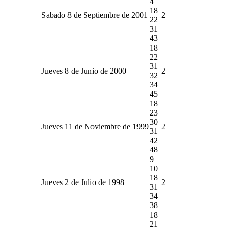
4
18
Sabado 8 de Septiembre de 2001
2
22
31
43
18
22
31
Jueves 8 de Junio de 2000
2
32
34
45
18
23
30
Jueves 11 de Noviembre de 1999
2
31
42
48
9
10
18
Jueves 2 de Julio de 1998
2
31
34
38
18
21