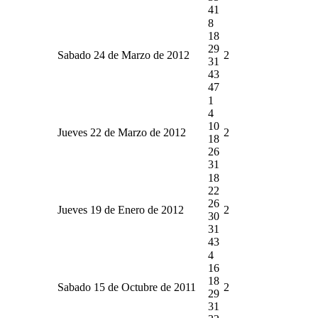
41
8
18
29
Sabado 24 de Marzo de 2012
2
31
43
47
1
4
10
Jueves 22 de Marzo de 2012
2
18
26
31
18
22
26
Jueves 19 de Enero de 2012
2
30
31
43
4
16
18
Sabado 15 de Octubre de 2011
2
29
31