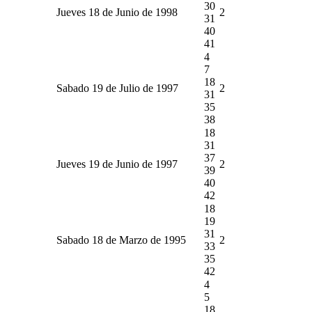
30
Jueves 18 de Junio de 1998
2
31
40
41
4
7
18
Sabado 19 de Julio de 1997
2
31
35
38
18
31
37
Jueves 19 de Junio de 1997
2
39
40
42
18
19
31
Sabado 18 de Marzo de 1995
2
33
35
42
4
5
18