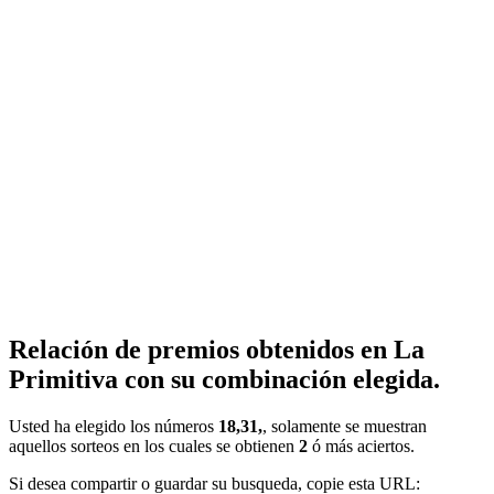
Relación de premios obtenidos en La
Primitiva con su combinación elegida.
Usted ha elegido los números
18,31,
, solamente se muestran
aquellos sorteos en los cuales se obtienen
2
ó más aciertos.
Si desea compartir o guardar su busqueda, copie esta URL: