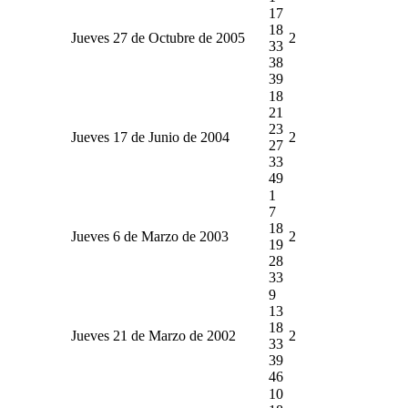
17
18
Jueves 27 de Octubre de 2005
2
33
38
39
18
21
23
Jueves 17 de Junio de 2004
2
27
33
49
1
7
18
Jueves 6 de Marzo de 2003
2
19
28
33
9
13
18
Jueves 21 de Marzo de 2002
2
33
39
46
10