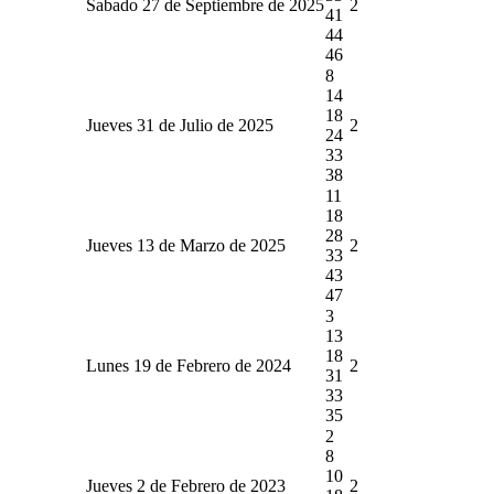
Sabado 27 de Septiembre de 2025
2
41
44
46
8
14
18
Jueves 31 de Julio de 2025
2
24
33
38
11
18
28
Jueves 13 de Marzo de 2025
2
33
43
47
3
13
18
Lunes 19 de Febrero de 2024
2
31
33
35
2
8
10
Jueves 2 de Febrero de 2023
2