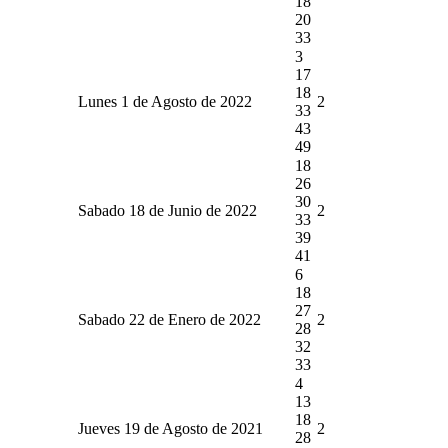
18
20
33
3
17
18
Lunes 1 de Agosto de 2022
2
33
43
49
18
26
30
Sabado 18 de Junio de 2022
2
33
39
41
6
18
27
Sabado 22 de Enero de 2022
2
28
32
33
4
13
18
Jueves 19 de Agosto de 2021
2
28