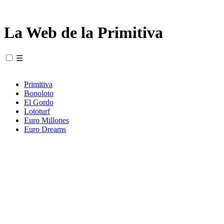
La Web de la Primitiva
☰
Primitiva
Bonoloto
El Gordo
Lototurf
Euro Millones
Euro Dreams