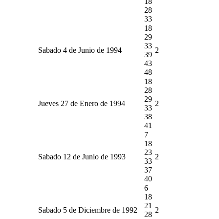
18
28
33
18
29
33
Sabado 4 de Junio de 1994
2
39
43
48
18
28
29
Jueves 27 de Enero de 1994
2
33
38
41
7
18
23
Sabado 12 de Junio de 1993
2
33
37
40
6
18
21
Sabado 5 de Diciembre de 1992
2
28