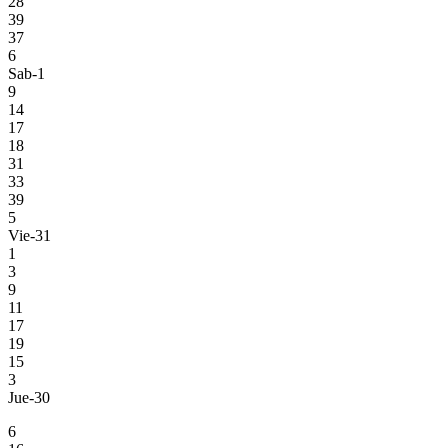
28
39
37
6
Sab-1
9
14
17
18
31
33
39
5
Vie-31
1
3
9
11
17
19
15
3
Jue-30
6