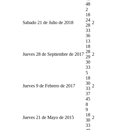
48
2
18
24
Sabado 21 de Julio de 2018
2
28
33
36
13
18
28
Jueves 28 de Septiembre de 2017
2
29
30
33
5
18
30
Jueves 9 de Febrero de 2017
2
33
37
45
8
9
18
Jueves 21 de Mayo de 2015
2
30
33