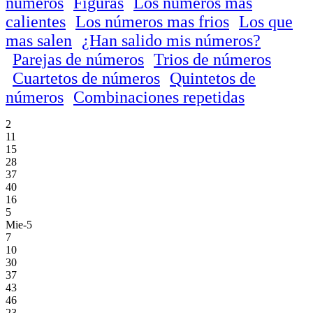
números
Figuras
Los números mas
calientes
Los números mas frios
Los que
mas salen
¿Han salido mis números?
Parejas de números
Trios de números
Cuartetos de números
Quintetos de
números
Combinaciones repetidas
2
11
15
28
37
40
16
5
Mie-5
7
10
30
37
43
46
23