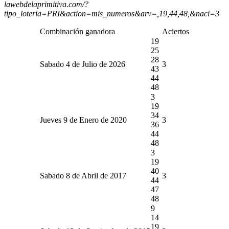
lawebdelaprimitiva.com/?
tipo_loteria=PRI&action=mis_numeros&arv=,19,44,48,&naci=3
Combinación ganadora
Aciertos
19
25
28
Sabado 4 de Julio de 2026
3
43
44
48
3
19
34
Jueves 9 de Enero de 2020
3
36
44
48
3
19
40
Sabado 8 de Abril de 2017
3
44
47
48
9
14
19