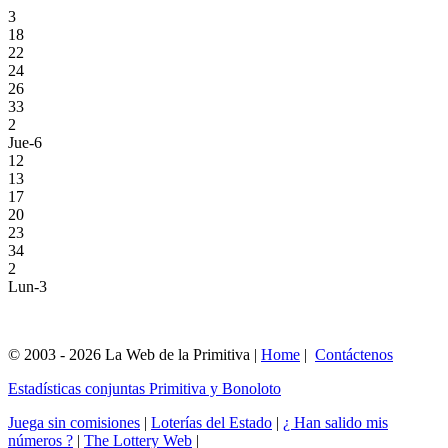
3
18
22
24
26
33
2
Jue-6
12
13
17
20
23
34
2
Lun-3
© 2003 - 2026 La Web de la Primitiva |
Home
|
Contáctenos
Estadísticas conjuntas Primitiva y Bonoloto
Juega sin comisiones
|
Loterías del Estado
|
¿ Han salido mis
números ?
|
The Lottery Web
|