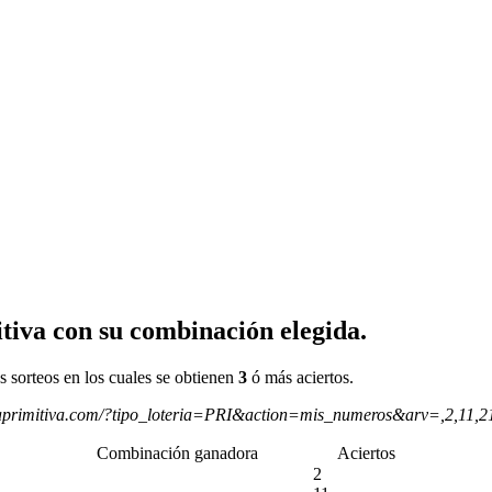
tiva con su combinación elegida.
s sorteos en los cuales se obtienen
3
ó más aciertos.
aprimitiva.com/?tipo_loteria=PRI&action=mis_numeros&arv=,2,11,
Combinación ganadora
Aciertos
2