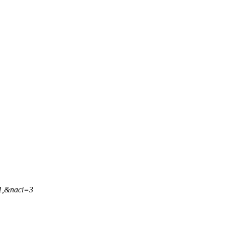
21,&naci=3