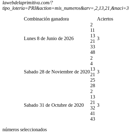
lawebdelaprimitiva.com/?
tipo_loteria=PRI&action=mis_numeros&arv=,2,13,21,&naci=3
Combinación ganadora
Aciertos
2
11
13
Lunes 8 de Junio de 2026
3
21
33
48
2
4
13
Sabado 28 de Noviembre de 2020
3
21
25
28
2
13
21
Sabado 31 de Octubre de 2020
3
32
41
43
números seleccionados