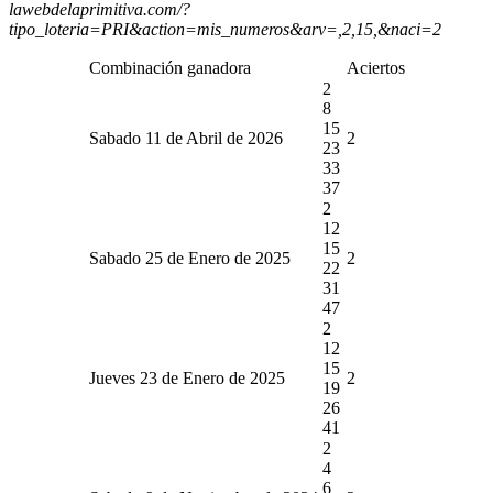
lawebdelaprimitiva.com/?
tipo_loteria=PRI&action=mis_numeros&arv=,2,15,&naci=2
Combinación ganadora
Aciertos
2
8
15
Sabado 11 de Abril de 2026
2
23
33
37
2
12
15
Sabado 25 de Enero de 2025
2
22
31
47
2
12
15
Jueves 23 de Enero de 2025
2
19
26
41
2
4
6