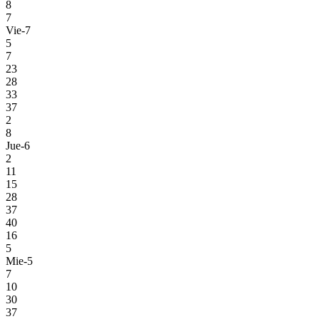
8
7
Vie-7
5
7
23
28
33
37
2
8
Jue-6
2
11
15
28
37
40
16
5
Mie-5
7
10
30
37