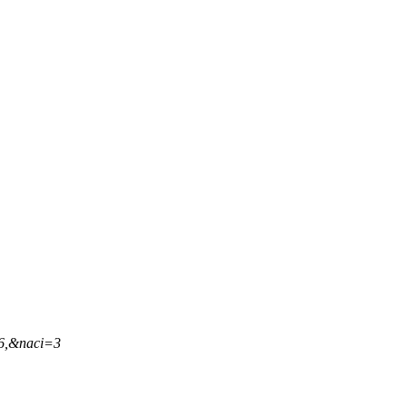
46,&naci=3