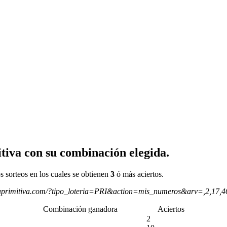
tiva con su combinación elegida.
s sorteos en los cuales se obtienen
3
ó más aciertos.
aprimitiva.com/?tipo_loteria=PRI&action=mis_numeros&arv=,2,17,
Combinación ganadora
Aciertos
2