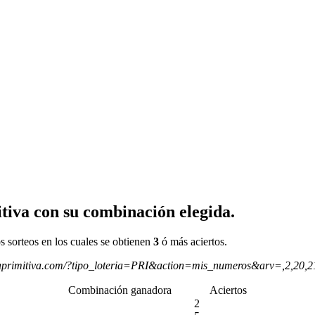
tiva con su combinación elegida.
s sorteos en los cuales se obtienen
3
ó más aciertos.
aprimitiva.com/?tipo_loteria=PRI&action=mis_numeros&arv=,2,20,
Combinación ganadora
Aciertos
2