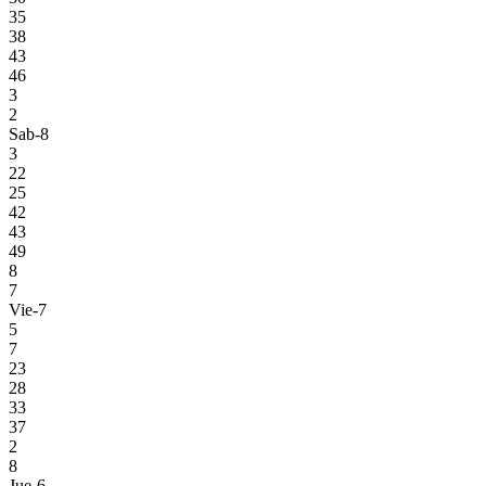
35
38
43
46
3
2
Sab-8
3
22
25
42
43
49
8
7
Vie-7
5
7
23
28
33
37
2
8
Jue-6