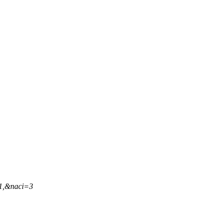
21,&naci=3