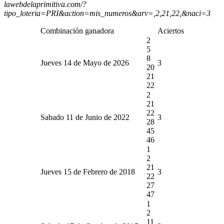
lawebdelaprimitiva.com/?
tipo_loteria=PRI&action=mis_numeros&arv=,2,21,22,&naci=3
Combinación ganadora
Aciertos
2
5
8
Jueves 14 de Mayo de 2026
3
20
21
22
2
21
22
Sabado 11 de Junio de 2022
3
28
45
46
1
2
21
Jueves 15 de Febrero de 2018
3
22
27
47
1
2
11