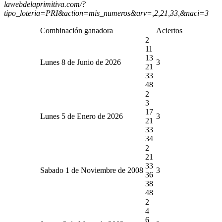
lawebdelaprimitiva.com/?
tipo_loteria=PRI&action=mis_numeros&arv=,2,21,33,&naci=3
Combinación ganadora
Aciertos
2
11
13
Lunes 8 de Junio de 2026
3
21
33
48
2
3
17
Lunes 5 de Enero de 2026
3
21
33
34
2
21
33
Sabado 1 de Noviembre de 2008
3
36
38
48
2
4
6