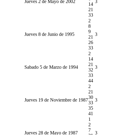
Jueves 2 de Mayo de 2002
3
14
21
33
2
8
9
Jueves 8 de Junio de 1995
3
21
26
33
2
14
21
Sabado 5 de Marzo de 1994
3
32
33
44
2
21
30
Jueves 19 de Noviembre de 1987
3
33
35
41
1
2
7
Jueves 28 de Mayo de 1987
3