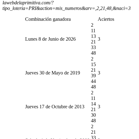
lawebdelaprimitiva.com/?
tipo_loteria=PRI&action=mis_numeros&arv=,2,21,48,&naci=3
Combinación ganadora
Aciertos
2
11
13
Lunes 8 de Junio de 2026
3
21
33
48
2
15
21
Jueves 30 de Mayo de 2019
3
39
44
48
2
11
14
Jueves 17 de Octubre de 2013
3
21
30
48
2
21
33