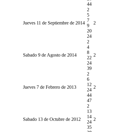
44
2
5
7
Jueves 11 de Septiembre de 2014
2
9
20
24
2
4
8
Sabado 9 de Agosto de 2014
2
22
24
39
2
6
12
Jueves 7 de Febrero de 2013
2
24
44
47
2
13
14
Sabado 13 de Octubre de 2012
2
24
35