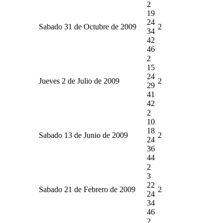
2
19
24
Sabado 31 de Octubre de 2009
2
34
42
46
2
15
24
Jueves 2 de Julio de 2009
2
29
41
42
2
10
18
Sabado 13 de Junio de 2009
2
24
36
44
2
3
22
Sabado 21 de Febrero de 2009
2
24
34
46
2