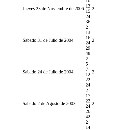
10
13
Jueves 23 de Noviembre de 2006
2
15
24
36
2
13
16
Sabado 31 de Julio de 2004
2
24
29
48
2
5
7
Sabado 24 de Julio de 2004
2
12
22
24
2
17
22
Sabado 2 de Agosto de 2003
2
24
26
42
2
14