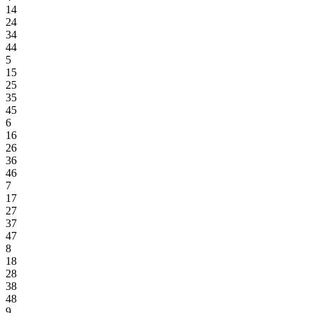
14
24
34
44
5
15
25
35
45
6
16
26
36
46
7
17
27
37
47
8
18
28
38
48
9