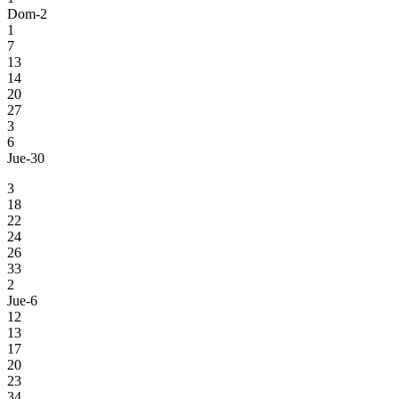
Dom-2
1
7
13
14
20
27
3
6
Jue-30
3
18
22
24
26
33
2
Jue-6
12
13
17
20
23
34