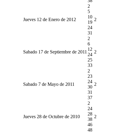
38
2
5
10
Jueves 12 de Enero de 2012
2
19
24
31
2
6
12
Sabado 17 de Septiembre de 2011
2
24
25
33
2
23
24
Sabado 7 de Mayo de 2011
2
30
31
37
2
24
28
Jueves 28 de Octubre de 2010
2
38
46
48