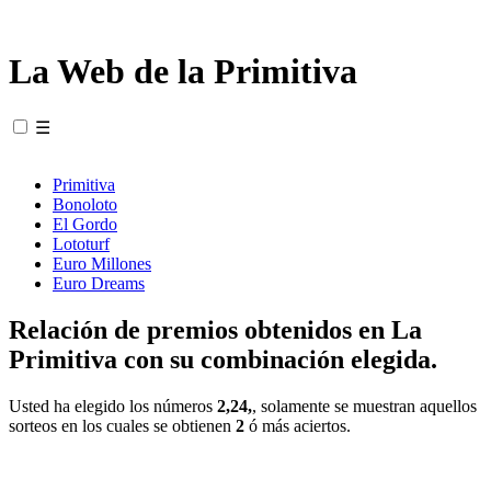
La Web de la Primitiva
☰
Primitiva
Bonoloto
El Gordo
Lototurf
Euro Millones
Euro Dreams
Relación de premios obtenidos en La
Primitiva con su combinación elegida.
Usted ha elegido los números
2,24,
, solamente se muestran aquellos
sorteos en los cuales se obtienen
2
ó más aciertos.