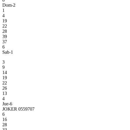
Dom-2
1
4
19
22
28
39
37
6
Sab-1
3
9
14
19
22
26
13
4
Jue-6
JOKER 0559707
6
16
28
33